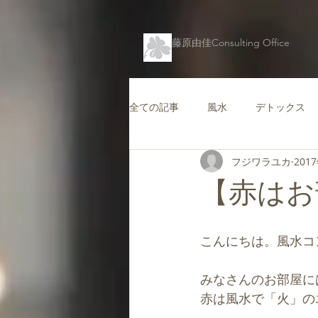
藤原由佳Consulting Office
全ての記事
風水
デトックス
フジワラユカ
201
仕事運を高める風水
コンテン
【赤はお
キャリアを支援する風水
愛情
こんにちは。風水コ
バグアマップ
健康風水
みなさんのお部屋に
赤は風水で「火」の