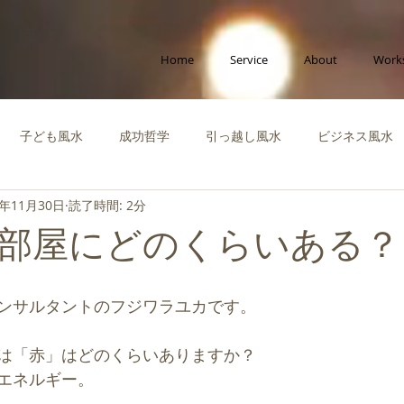
Home
Service
About
Work
子ども風水
成功哲学
引っ越し風水
ビジネス風水
7年11月30日
読了時間: 2分
ポラリー風水
縁をつなぐ風水
社会活動
啓蒙知識・自
部屋にどのくらいある？
運を高める風水
風水体験談
風水インテリア
成功風水
ンサルタントのフジワラユカです。
ビジネス
創造性を高める風水
ペット風水
断捨離
は「赤」はどのくらいありますか？
エネルギー。