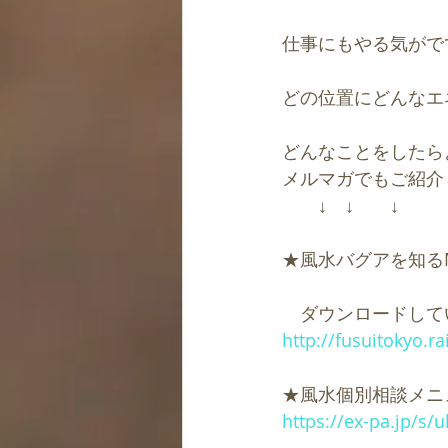
仕事にもやる気がで
どの位置にどんなエ
どんなことをしたら
メルマガでもご紹介
　　↓　↓　　↓
★風水バグアを知る
　ダウンロードして
http://fusuitokyo.ra
★風水個別相談メニ
https://ex-pa.jp/s/