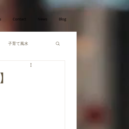
s
Contact
News
Blog
子育て風水
己成長の風水
】
財運の風水
風水陰陽五行