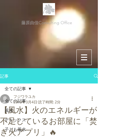
藤原由佳Consulting Office
記事
全ての記事
フジワラユカ
全ての記事
2019年3月4日
読了時間: 2分
【風水】火のエネルギーが
風水
不足しているお部屋に「焚
デトックス
子ども風水
き火アプリ」🔥