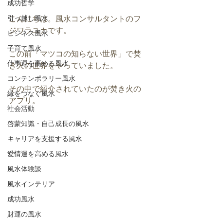
成功哲学
引っ越し風水
こんにちは。風水コンサルタントのフ
ジワラユカです。
ビジネス風水
子育て風水
この前「マツコの知らない世界」で焚
仕事運を高める風水
き火の世界をやっていました。
コンテンポラリー風水
その中で紹介されていたのが焚き火の
縁をつなぐ風水
アプリ。
社会活動
啓蒙知識・自己成長の風水
キャリアを支援する風水
愛情運を高める風水
風水体験談
風水インテリア
成功風水
財運の風水