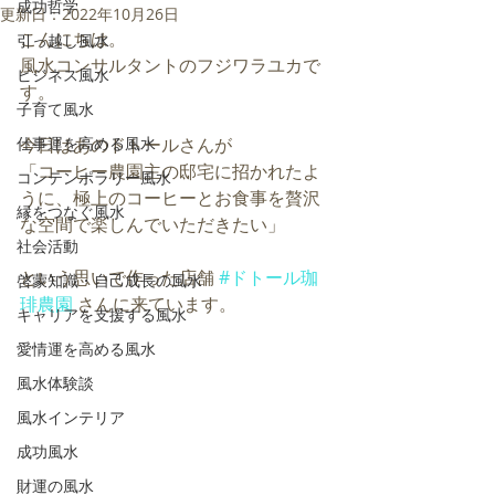
成功哲学
更新日：
2022年10月26日
こんにちは。
引っ越し風水
風水コンサルタントのフジワラユカで
ビジネス風水
す。
子育て風水
仕事運を高める風水
今日はあのドトールさんが
「コーヒー農園主の邸宅に招かれたよ
コンテンポラリー風水
うに、極上のコーヒーとお食事を贅沢
縁をつなぐ風水
な空間で楽しんでいただきたい」
社会活動
という思いで作った店舗 
#ドトール珈
啓蒙知識・自己成長の風水
琲農園
 さんに来ています。
キャリアを支援する風水
愛情運を高める風水
風水体験談
風水インテリア
成功風水
財運の風水