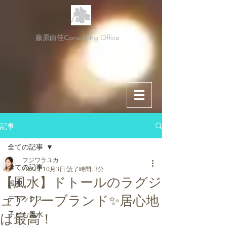
藤原由佳Consulting Office
記事
全ての記事
フジワラユカ
全ての記事
2022年10月3日
読了時間: 3分
【風水】ドトールのラグジ
風水
ュアリーブランド✨居心地
デトックス
子ども風水
は最高！