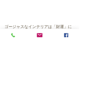
ゴージャスなインテリアは「財運」に
よく、
複数の黄金のフレームには農場のモノ
クローム写真が入っています。
これらは「健康運」と「旅運」（遠方
からの支援）にもよいシンボルがあり
ました。
「木」と「火」のエレメントが強いの
で、
よりお仕事運アップになる空間と言え
そうです
おかげで仕事がはかどりました。