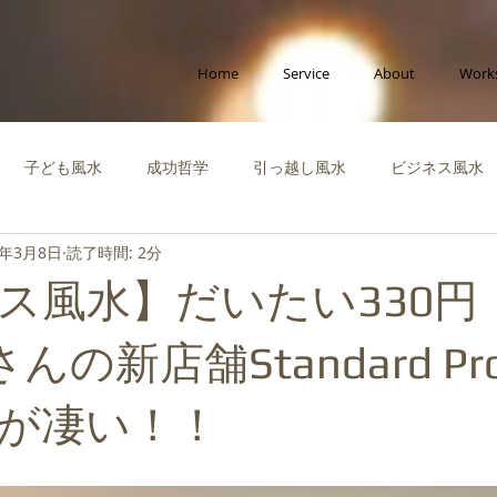
Home
Service
About
Work
子ども風水
成功哲学
引っ越し風水
ビジネス風水
3年3月8日
読了時間: 2分
ポラリー風水
縁をつなぐ風水
社会活動
啓蒙知識・自
ス風水】だいたい330円
運を高める風水
風水体験談
風水インテリア
成功風水
さんの新店舗Standard Pro
が凄い！！
ビジネス
創造性を高める風水
ペット風水
断捨離