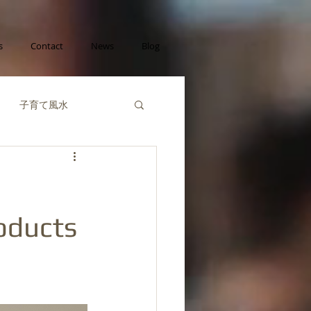
s
Contact
News
Blog
子育て風水
己成長の風水
財運の風水
ducts
風水陰陽五行