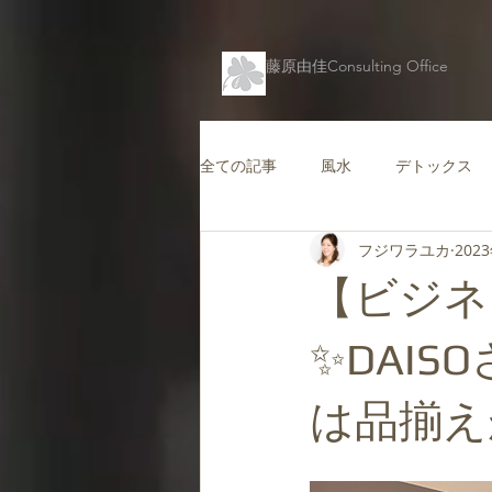
藤原由佳Consulting Office
全ての記事
風水
デトックス
フジワラユカ
202
仕事運を高める風水
コンテン
【ビジネ
キャリアを支援する風水
愛情
✨DAISO
は品揃え
バグアマップ
健康風水