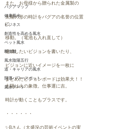
また、お母様から贈られた金属製の
バグアマップ
健康風水
太陽の形の時計をバグアの名誉の位置
に
ビジネス
創造性を高める風水
移動。（電池も入れ直して）
ペット風水
達成したいビジョンを書いたり、
断捨離
風水陰陽五行
ビジョンに近いイメージを一枚に
道・キャリアの風水
開運パワースポット
まとめたビジョンボードは効果大！！
太陽は火の象徴。仕事運に吉。
風水アート
時計が動くこともプラスです。
・・・・・・
✨Bさん（大盛況の芸術イベントの実