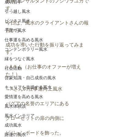
風水コンサルタントのフジワラユカで
成功哲学
す。
引っ越し風水
ビジネス風水
今日は、風水のクライアントさんの報
告から、
子育て風水
仕事運を高める風水
成功を導いた行動を振り返ってみま
コンテンポラリー風水
す。
縁をつなぐ風水
✨Aさん（お仕事のオファーが増え
社会活動
た！）
啓蒙知識・自己成長の風水
キャリアを支援する風水
→Aさんの仕事運向上風水
愛情運を高める風水
バグアの名誉のエリアにある
風水体験談
風水インテリア
クローゼットの扉の内側に
成功風水
ビジョンボードを飾った。
財運の風水