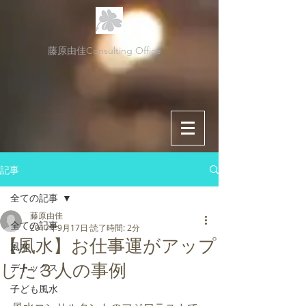
藤原由佳Consulting Office
記事
全ての記事
藤原由佳
全ての記事
2017年9月17日
読了時間: 2分
【風水】お仕事運がアップ
風水
した３人の事例
デトックス
子ども風水