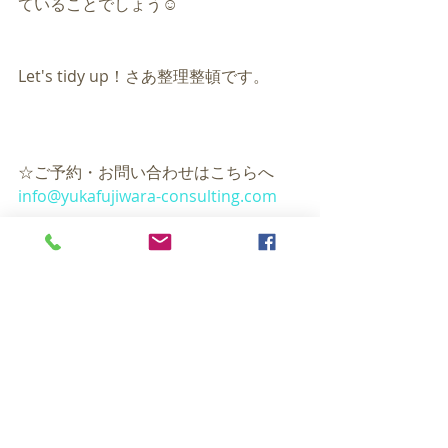
ていることでしょう☺️
Let's tidy up！さあ整理整頓です。
☆ご予約・お問い合わせはこちらへ 
info@yukafujiwara-consulting.com 
★風水個別相談メニュー （体験談つ
き）
https://ex-pa.jp/s/uketsuke 
★店舗・サロン・オフィスの集客デザ
インコンサル
https://saipon.jp/s/xCrP1DyQ