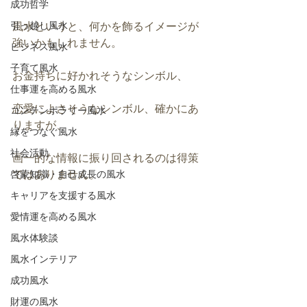
成功哲学
引っ越し風水
風水というと、何かを飾るイメージが
強いかもしれません。
ビジネス風水
子育て風水
お金持ちに好かれそうなシンボル、
仕事運を高める風水
恋愛によさそうなシンボル、確かにあ
コンテンポラリー風水
りますが、
縁をつなぐ風水
社会活動
画一的な情報に振り回されるのは得策
ではありません。
啓蒙知識・自己成長の風水
キャリアを支援する風水
愛情運を高める風水
風水体験談
風水インテリア
成功風水
財運の風水