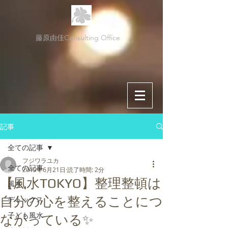
藤原由佳Consulting Office
記事
全ての記事
フジワラユカ
全ての記事
2019年6月21日
読了時間: 2分
【風水TOKYO】整理整頓は
風水
自分の心を整えることにつ
デトックス
子ども風水
ながっている✨