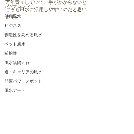
万年青々していて、手がかからないと
バグアマップ
ころも風水に活用しやすいのだと思い
健康風水
ます。
ビジネス
創造性を高める風水
ペット風水
断捨離
風水陰陽五行
道・キャリアの風水
開運パワースポット
風水アート