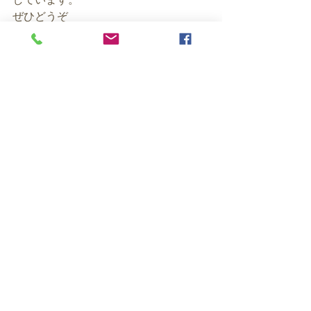
ぜひどうぞ
★風水無料メルマガ（バグアマップ進
呈中）
https://maroon-
ex.jp/fx79379/MMentry
★風水相談メニュー（オンラインコン
サルティングも）
https://ex-pa.jp/s/uketsuke
★ビジョンボード作成プチプライス！
https://coconala.com/services/82536
7
★間取り図の風水鑑定（プチプラ）
https://coconala.com/services/94588
1
☆風水インテリア術　まとめ読み
https://www.liberty-
estate.co.jp/liberreno/column/