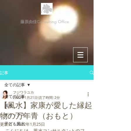
藤原由佳Consulting Office
記事
全ての記事
フジワラユカ
全ての記事
2022年1月21日
読了時間: 2分
【風水】家康が愛した縁起
風水
物の万年青（おもと）
デトックス
子ども風水
更新日：
2022年1月25日
こんにちは。風水コンサルタントのフ