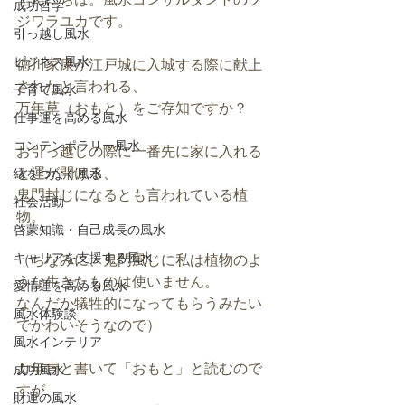
成功哲学
ジワラユカです。
引っ越し風水
ビジネス風水
徳川家康が江戸城に入城する際に献上
されたと言われる、
子育て風水
万年草（おもと）をご存知ですか？
仕事運を高める風水
コンテンポラリー風水
お引っ越しの際に一番先に家に入れる
と運が開ける、
縁をつなぐ風水
鬼門封じになるとも言われている植
社会活動
物。
啓蒙知識・自己成長の風水
キャリアを支援する風水
（ちなみに、鬼門風じに私は植物のよ
うな生きたものは使いません。
愛情運を高める風水
なんだか犠牲的になってもらうみたい
風水体験談
でかわいそうなので）
風水インテリア
万年青と書いて「おもと」と読むので
成功風水
すが、
財運の風水