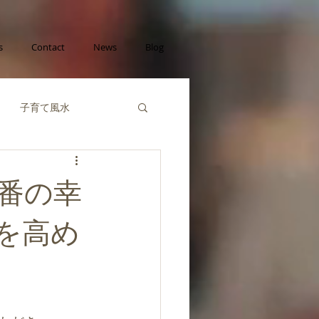
s
Contact
News
Blog
子育て風水
己成長の風水
番の幸
財運の風水
を高め
風水陰陽五行