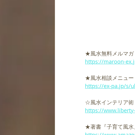
★風水無料メルマガ
https://maroon-ex.
★風水相談メニュー
https://ex-pa.jp/s/
☆風水インテリア術
https://www.liberty
★著書『子育て風水』K
https://www.amaz