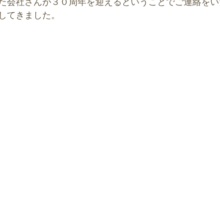
た会社さんが３０周年を迎えるということでご連絡をい
ースポット
風水アート
してきました。