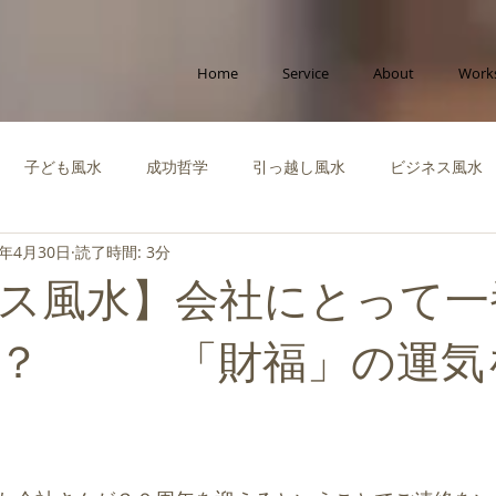
Home
Service
About
Work
子ども風水
成功哲学
引っ越し風水
ビジネス風水
2年4月30日
読了時間: 3分
ポラリー風水
縁をつなぐ風水
社会活動
啓蒙知識・自
ス風水】会社にとって一
運を高める風水
風水体験談
風水インテリア
成功風水
か？ 「財福」の運気
ビジネス
創造性を高める風水
ペット風水
断捨離