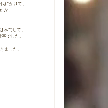
0代にかけて、
たが、
は私でして。
仕事でした。
だきました。