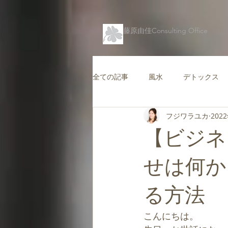
藤原由佳Consulting Office
全ての記事
風水
デトックス
フジワラユカ
202
仕事運を高める風水
コンテン
【ビジネ
キャリアを支援する風水
愛情
せは何
る方法
バグアマップ
健康風水
こんにちは。