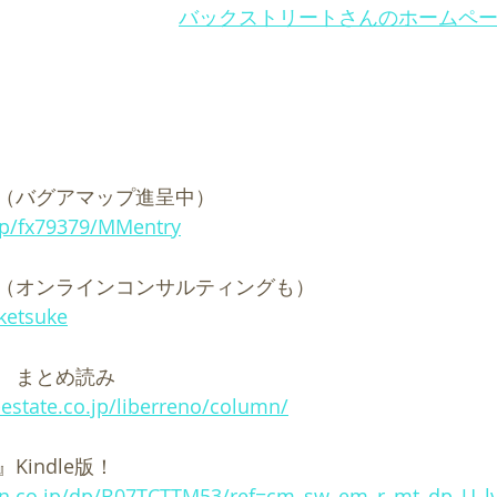
バックストリートさんのホームペ
（バグアマップ進呈中）
jp/fx79379/MMentry
（オンラインコンサルティングも）
uketsuke
　まとめ読み
-estate.co.jp/liberreno/column/
indle版！
on.co.jp/dp/B07TCTTM53/ref=cm_sw_em_r_mt_dp_U_