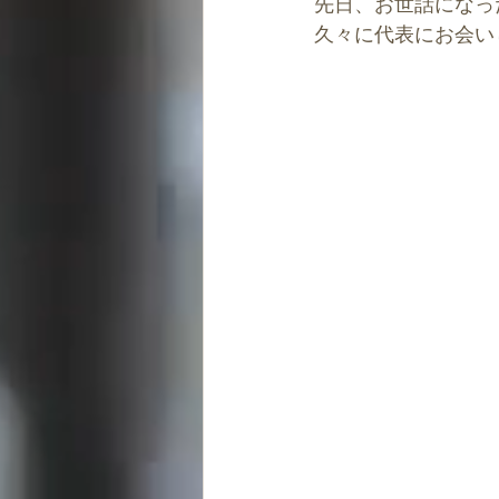
先日、お世話になっ
道・キャリアの風水
開運パワ
久々に代表にお会い