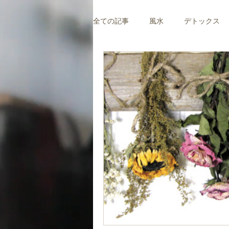
全ての記事
風水
デトックス
ビジネス風水
子育て風水
縁をつなぐ風水
社会活動
愛情運を高める風水
風水体験
バグアマップ
健康風水
風水陰陽五行
道・キャリアの