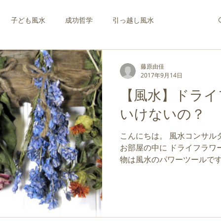
子ども風水
成功哲学
引っ越し風水
仕事運を高める風水
コンテンポラリー風水
藤原由佳
2017年9月14日
【風水】ドライ
啓蒙知識・自己成長の風水
キャリアを支援する風水
いけないの？
こんにちは。 風水コンサルタントのフジワラユカです。
談
風水インテリア
成功風水
財運の風水
お部屋の中に ドライフラワーはありませんか？ お花や植
物は風水のパワーツールです
ないようにお願いしています
ビジネス
創造性を高める風水
ペット風水
断捨離
った」という意味があり、...
風水
開運パワースポット
風水アート