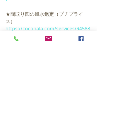
★間取り図の風水鑑定（プチプライ
ス）
https://coconala.com/services/94588
1
★著書『子育て風水』Kindle版
https://www.amazon.co.jp/dp/B07TCT
TM53/ref=cm_sw_em_r_mt_dp_U_lvTI
DbEDKACHY
☆ 横浜×リノベーション　風水コラム
執筆中
https://www.liberty-
estate.co.jp/liberreno/column/
☆「風水探偵」コラム執筆中
https://starpeople.jp/fengshui/fujiwar