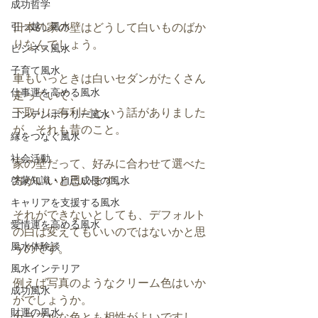
成功哲学
引っ越し風水
日本の家の壁はどうして白いものばか
りなんでしょう。
ビジネス風水
子育て風水
車もいっときは白いセダンがたくさん
仕事運を高める風水
走っていて、
下取りに有利だという話がありました
コンテンポラリー風水
が、それも昔のこと。
縁をつなぐ風水
社会活動
家の壁だって、好みに合わせて選べた
方がいいと思います。
啓蒙知識・自己成長の風水
キャリアを支援する風水
それができないとしても、デフォルト
愛情運を高める風水
の白は変えてもいいのではないかと思
風水体験談
うのです。
風水インテリア
例えば写真のようなクリーム色はいか
成功風水
がでしょうか。
財運の風水
カラフルな色とも相性がよいですし、