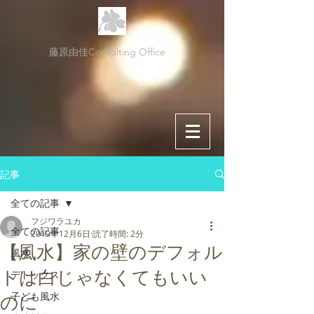
藤原由佳Consulting Office
記事
全ての記事
フジワラユカ
全ての記事
2019年12月6日
読了時間: 2分
【風水】家の壁のデフォル
風水
トは白じゃなくてもいい
デトックス
子ども風水
のに