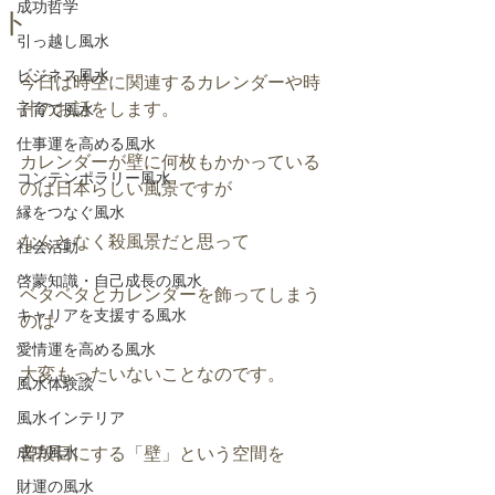
成功哲学
ト
引っ越し風水
ビジネス風水
今日は時空に関連するカレンダーや時
計のお話をします。
子育て風水
仕事運を高める風水
カレンダーが壁に何枚もかかっている
コンテンポラリー風水
のは日本らしい風景ですが
縁をつなぐ風水
なんとなく殺風景だと思って
社会活動
啓蒙知識・自己成長の風水
ベタベタとカレンダーを飾ってしまう
キャリアを支援する風水
のは
愛情運を高める風水
大変もったいないことなのです。
風水体験談
風水インテリア
成功風水
普段目にする「壁」という空間を
財運の風水