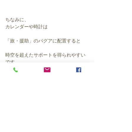
ちなみに、
カレンダーや時計は
「旅・援助」のバグアに配置すると
時空を超えたサポートを得られやすい
です。
その場所は
玄関に入り玄関ドアを背にして
家全体を見渡したとき右手手前付近で
す。