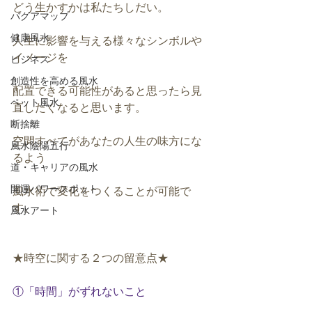
どう生かすかは私たちしだい。
バグアマップ
健康風水
人生に影響を与える様々なシンボルや
イメージを
ビジネス
創造性を高める風水
配置できる可能性があると思ったら見
ペット風水
直したくなると思います。
断捨離
空間すべてがあなたの人生の味方にな
風水陰陽五行
るよう
道・キャリアの風水
開運パワースポット
風水術で変化をつくることが可能で
す。
風水アート
★時空に関する２つの留意点★
①「時間」がずれないこと