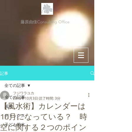
藤原由佳Consulting Office
記事
全ての記事
フジワラユカ
全ての記事
2019年10月3日
読了時間: 3分
【風水術】カレンダーは
風水
10月になっている？ 時
デトックス
子ども風水
空に関する２つのポイン