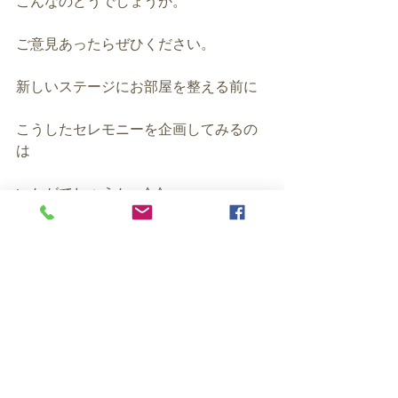
こんなのどうでしょうか。
ご意見あったらぜひください。
新しいステージにお部屋を整える前に
こうしたセレモニーを企画してみるの
は
いかがでしょうか。^-^
★風水無料メルマガ（バグアマップ進
呈中）
https://maroon-
ex.jp/fx79379/MMentry
★風水相談メニュー
https://ex-pa.jp/s/uketsuke