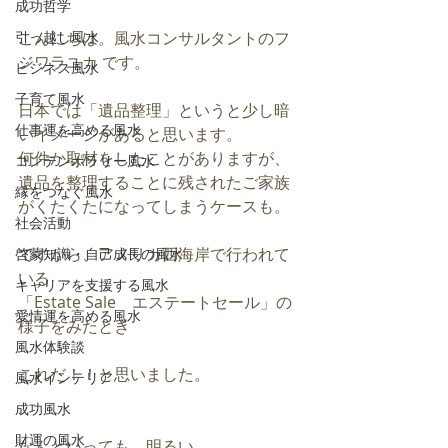
成功哲学
引っ越し風水
こんにちは。風水コンサルタントのフ
ジワラユカ です。
ビジネス風水
子育て風水
日本では「遺品整理」というと少し暗
仕事運を高める風水
いイメージがあると思います。
何件か取材をしたことがありますが、
コンテンポラリー風水
遺品を整理することに残されたご家族
縁をつなぐ風水
がくたくたになってしまうケースも。
社会活動
ですから、アメリカ西海岸で行われて
啓蒙知識・自己成長の風水
いる
キャリアを支援する風水
「Estate Sale　エステートセール」の
愛情運を高める風水
様子をみたとき
風水体験談
これだ！！と思いました。
風水インテリア
成功風水
財運の風水
なんといっても、明るい。