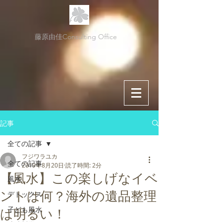
藤原由佳Consulting Office
記事
全ての記事
フジワラユカ
全ての記事
2019年8月20日
読了時間: 2分
【風水】この楽しげなイベ
風水
ントは何？海外の遺品整理
デトックス
子ども風水
は明るい！