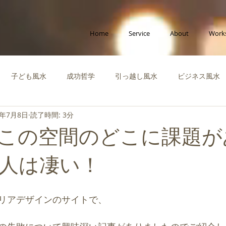
Home
Service
About
Work
子ども風水
成功哲学
引っ越し風水
ビジネス風水
9年7月8日
読了時間: 3分
ポラリー風水
縁をつなぐ風水
社会活動
啓蒙知識・自
この空間のどこに課題が
運を高める風水
風水体験談
風水インテリア
成功風水
人は凄い！
ビジネス
創造性を高める風水
ペット風水
断捨離
リアデザインのサイトで、