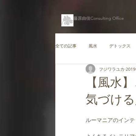
藤原由佳Consulting Office
全ての記事
風水
デトックス
フジワラユカ
201
仕事運を高める風水
コンテン
【風水】
キャリアを支援する風水
愛情
気づける
バグアマップ
健康風水
ルーマニアのインテ