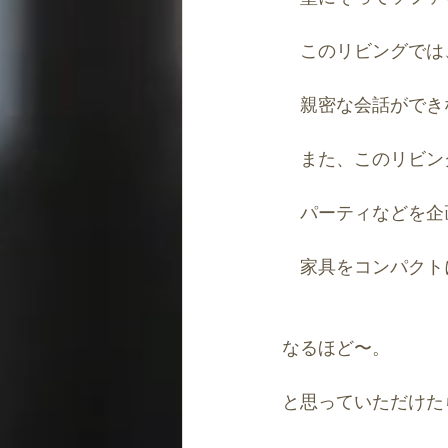
　このリビングでは
　親密な会話ができ
　また、このリビン
　パーティなどを企
　家具をコンパクト
なるほど〜。
と思っていただけた