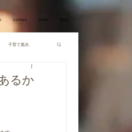
s
Contact
News
Blog
子育て風水
己成長の風水
あるか
財運の風水
風水陰陽五行