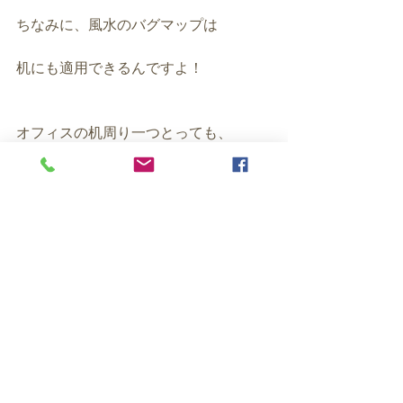
ちなみに、風水のバグマップは
机にも適用できるんですよ！
オフィスの机周り一つとっても、
人の特徴がたくさん読み取れますし、
オフィスにお邪魔すれば
どんな会社さんか、どのような状況か
を
推測することができます。
それぞれの空間の役割や