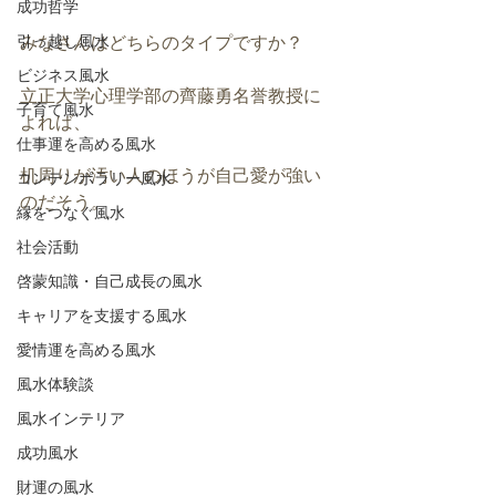
成功哲学
引っ越し風水
みなさんはどちらのタイプですか？
ビジネス風水
立正大学心理学部の齊藤勇名誉教授に
子育て風水
よれば、
仕事運を高める風水
机周りが汚い人のほうが自己愛が強い
コンテンポラリー風水
のだそう。
縁をつなぐ風水
社会活動
啓蒙知識・自己成長の風水
キャリアを支援する風水
愛情運を高める風水
風水体験談
風水インテリア
成功風水
財運の風水