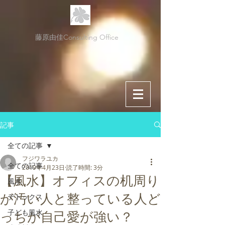
藤原由佳Consulting Office
記事
全ての記事
フジワラユカ
全ての記事
2019年4月23日
読了時間: 3分
【風水】オフィスの机周り
風水
が汚い人と整っている人ど
デトックス
子ども風水
っちが自己愛が強い？