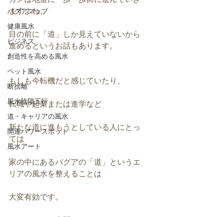
ますよね。
バグアマップ
健康風水
目の前に「道」しか見えていないから
ビジネス
進めるというお話もあります。
創造性を高める風水
ペット風水
もしも今転機だと感じていたり、
断捨離
風水陰陽五行
転職や起業または進学など
道・キャリアの風水
新たな道に進もうとしている人にとっ
開運パワースポット
ては
風水アート
家の中にあるバグアの「道」というエ
リアの風水を整えることは
大変有効です。