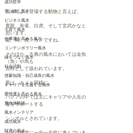
成功哲学
引っ越し風水
風水でよく登場する動物と言えば、
ビジネス風水
青龍、朱雀、白虎、そして玄武かなと
子育て風水
思います。
仕事運を高める風水
龍、鳥、虎、カメですね。
コンテンポラリー風水
そのほか、古典の風水においては金魚
縁をつなぐ風水
（魚）や馬も
社会活動
吉祥として扱われています。
啓蒙知識・自己成長の風水
馬は、カメと同様に、
キャリアを支援する風水
愛情運を高める風水
バグアの中では主にキャリアや人生の
風水体験談
道をサポートする
風水インテリア
シンボルとされています。
成功風水
財運の風水
カメは地道に一歩一歩前に進んでいき