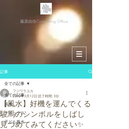
藤原由佳Consulting Office
記事
全ての記事
フジワラユカ
全ての記事
2019年3月12日
読了時間: 3分
【風水】好機を運んでくる
風水
駿馬のシンボルをしばし
デトックス
子ども風水
見つめてみてください✨