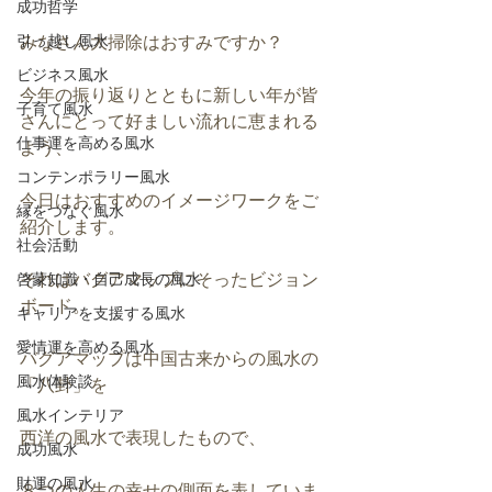
成功哲学
引っ越し風水
みなさん大掃除はおすみですか？
ビジネス風水
今年の振り返りとともに新しい年が皆
子育て風水
さんにとって好ましい流れに恵まれる
仕事運を高める風水
よう、
コンテンポラリー風水
今日はおすすめのイメージワークをご
縁をつなぐ風水
紹介します。
社会活動
それはバグアマップにそったビジョン
啓蒙知識・自己成長の風水
ボード。
キャリアを支援する風水
愛情運を高める風水
バグアマップは中国古来からの風水の
風水体験談
「八卦」を
風水インテリア
西洋の風水で表現したもので、
成功風水
財運の風水
８つの人生の幸せの側面を表していま