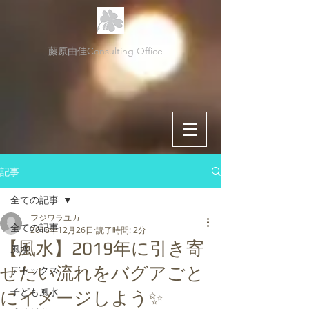
藤原由佳Consulting Office
記事
全ての記事
フジワラユカ
全ての記事
2018年12月26日
読了時間: 2分
【風水】2019年に引き寄
風水
せたい流れをバグアごと
デトックス
子ども風水
にイメージしよう✨