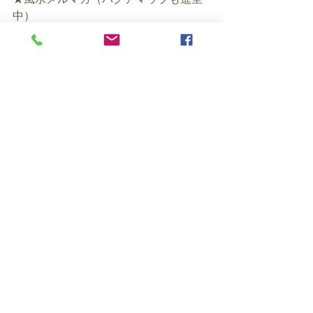
中）
https://maroon-
ex.jp/fx79379/MMentry
ということで、私も今から２０１９年
の
バグアごとのマニュフェストを作って
みようかなと
思います💕
★風水個別相談メニュー
https://ex-pa.jp/s/uketsuke
★Facebookページ（いいね！増えてま