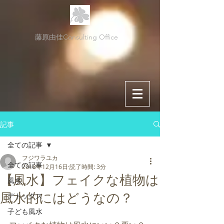
藤原由佳Consulting Office
記事
全ての記事
フジワラユカ
全ての記事
2018年12月16日
読了時間: 3分
【風水】フェイクな植物は
風水
風水的にはどうなの？
デトックス
子ども風水