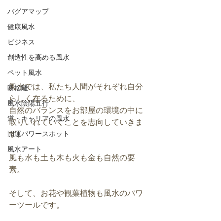
バグアマップ
健康風水
ビジネス
創造性を高める風水
ペット風水
風水では、私たち人間がそれぞれ自分
断捨離
らしく在るために、
風水陰陽五行
自然のバランスをお部屋の環境の中に
道・キャリアの風水
取りいれていくことを志向していきま
す。
開運パワースポット
風水アート
風も水も土も木も火も金も自然の要
素。
そして、お花や観葉植物も風水のパワ
ーツールです。