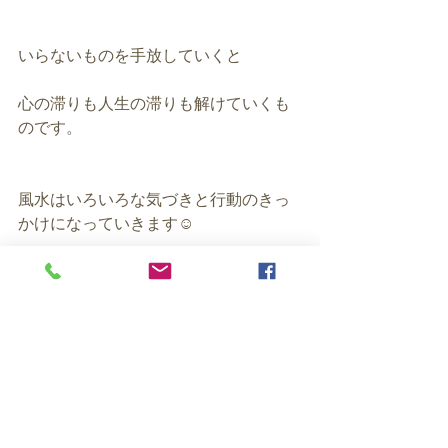
いらないものを手放していくと
心の滞りも人生の滞りも解けていくも
のです。
風水はいろいろな気づきと行動のきっ
かけになっていきます☺️
今年もあと少し。
メルマガ読者の方からの風水コンサル
ティングも多くご用命いただいており
ます。
ご登録がまだの方はぜひどうぞ。