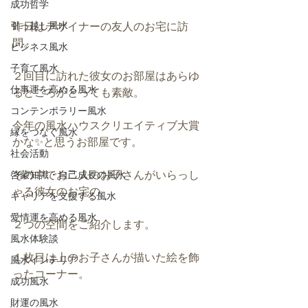
成功哲学
引っ越し風水
昨日はデザイナーの友人のお宅に訪
問。
ビジネス風水
子育て風水
２回目に訪れた彼女のお部屋はあらゆ
仕事運を高める風水
るところがとっても素敵。
コンテンポラリー風水
今年の風水ハウスクリエイティブ大賞
縁をつなぐ風水
かな✨と思うお部屋です。
社会活動
その中でお二人のお子さんがいらっし
啓蒙知識・自己成長の風水
ゃる彼女のお宅の
キャリアを支援する風水
愛情運を高める風水
２つの空間をご紹介します。
風水体験談
１枚目は上のお子さんが描いた絵を飾
風水インテリア
ったコーナー。
成功風水
財運の風水