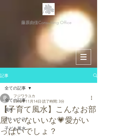
藤原由佳Consulting Office
記事
全ての記事
フジワラユカ
全ての記事
2018年11月14日
読了時間: 3分
【子育て風水】こんなお部
風水
屋いいないいな💗愛がい
デトックス
子ども風水
っぱいでしょ？