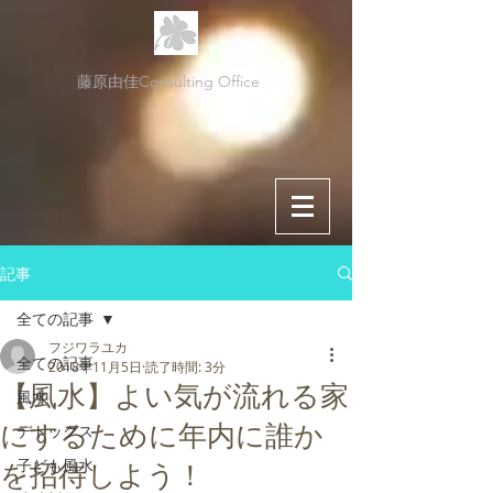
藤原由佳Consulting Office
記事
全ての記事
フジワラユカ
全ての記事
2018年11月5日
読了時間: 3分
【風水】よい気が流れる家
風水
にするために年内に誰か
デトックス
子ども風水
を招待しよう！