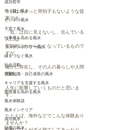
成功哲学
引っ越し風水
今日はちょっと突拍子もないような提
案です。
ビジネス風水
子育て風水
「気」は目に見えないし、住んでいる
仕事運を高める風水
人には
客観的にわからなくなっているもので
コンテンポラリー風水
すが、
縁をつなぐ風水
社会活動
確かに存在し、その人の暮らしや人間
関係、
啓蒙知識・自己成長の風水
キャリアを支援する風水
人生に影響していくものだと思いま
愛情運を高める風水
す。
風水体験談
風水インテリア
たとえば、海外などでこんな体験あり
成功風水
ませんか？
財運の風水
町中にゴミがポイ捨てしてあったり、