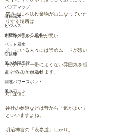
バグアマップ
空き地に不法投棄物が山になっていた
健康風水
りする場所は
ビジネス
創造性を高める風水
犯罪が増え、治安が悪い。
ペット風水
そこにいる人々には諦めムードが漂い
断捨離
風水陰陽五行
そのエリア一帯によくない雰囲気を感
じとることがあります。
道・キャリアの風水
開運パワースポット
風水アート
対照的に、
神社の参道などは昔から「気がよい」
といいますよね。
明治神宮の「表参道」しかり。