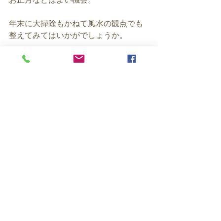
年末に大掃除もかねて風水の観点でも
整えてみてはいかがでしょうか。
年末も皆さんのよい年のためにたくさ
ん働きたいと思います！！
風水の実践的で少し深いお話を
無料メルマガでお届けしています。
日々ご登録をいただきありがとうござ
います。
★風水メルマガ（バグアマップも進呈
中）
https://maroon-