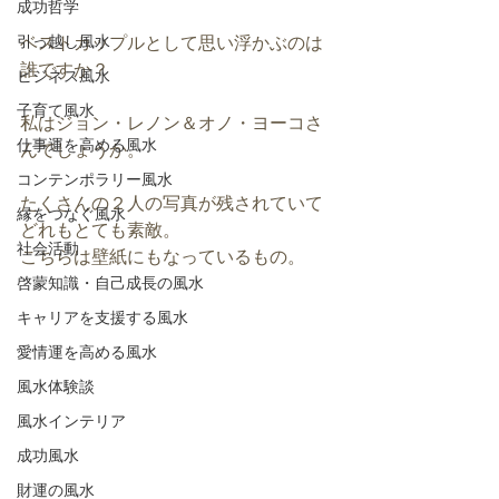
成功哲学
引っ越し風水
ベストカップルとして思い浮かぶのは
誰ですか？
ビジネス風水
子育て風水
私はジョン・レノン＆オノ・ヨーコさ
仕事運を高める風水
んでしょうか。
コンテンポラリー風水
たくさんの２人の写真が残されていて
縁をつなぐ風水
どれもとても素敵。
社会活動
こちらは壁紙にもなっているもの。
啓蒙知識・自己成長の風水
キャリアを支援する風水
愛情運を高める風水
風水体験談
風水インテリア
成功風水
財運の風水