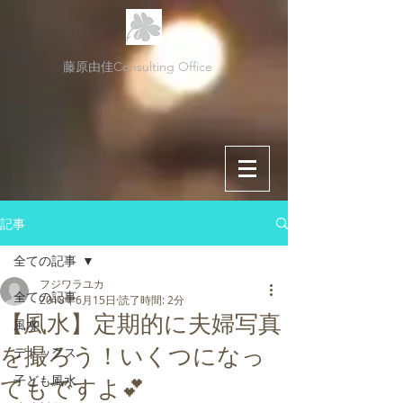
藤原由佳Consulting Office
記事
全ての記事
フジワラユカ
全ての記事
2018年6月15日
読了時間: 2分
【風水】定期的に夫婦写真
風水
を撮ろう！いくつになっ
デトックス
子ども風水
てもですよ💕