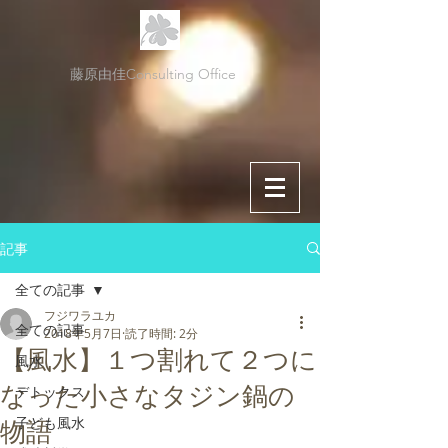
藤原由佳Consulting Office
記事
全ての記事
フジワラユカ
全ての記事
2018年5月7日
読了時間: 2分
【風水】１つ割れて２つに
風水
なった小さなタジン鍋の
デトックス
子ども風水
物語