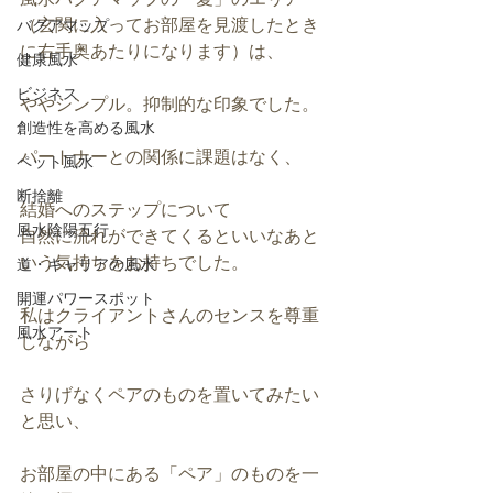
（玄関に入ってお部屋を見渡したとき
バグアマップ
に右手奥あたりになります）は、
健康風水
ビジネス
ややシンプル。抑制的な印象でした。
創造性を高める風水
パートナーとの関係に課題はなく、
ペット風水
断捨離
結婚へのステップについて
風水陰陽五行
自然に流れができてくるといいなあと
いう気持ちをお持ちでした。
道・キャリアの風水
開運パワースポット
私はクライアントさんのセンスを尊重
風水アート
しながら
さりげなくペアのものを置いてみたい
と思い、
お部屋の中にある「ペア」のものを一