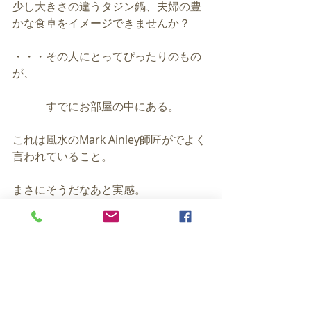
少し大きさの違うタジン鍋、夫婦の豊
かな食卓をイメージできませんか？
・・・その人にとってぴったりのもの
が、
　　　すでにお部屋の中にある。
これは風水のMark Ainley師匠がでよく
言われていること。
まさにそうだなあと実感。
愛のシンボルというと、ハートとか可
愛らしいペアの置物とかもよいのです
が、
こういうペアってなんとも素敵だなあ
と思いました。