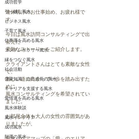
成功哲学
引っ越し風水
連休明けのお仕事始め、お疲れ様で
す。
ビジネス風水
子育て風水
今日は風水訪問コンサルティングで出
仕事運を高める風水
会えた
素敵なストーリーをご紹介します。
コンテンポラリー風水
縁をつなぐ風水
クライアントさんはとても素敵な女性
社会活動
で、
新しい道に向かって一歩を踏み出すた
啓蒙知識・自己成長の風水
めに
キャリアを支援する風水
風水コンサルティングを希望されてい
愛情運を高める風水
ました。
風水体験談
お部屋全体も大人の女性の雰囲気があ
風水インテリア
りましたが、
成功風水
財運の風水
風水バグアマップの「愛」のエリア