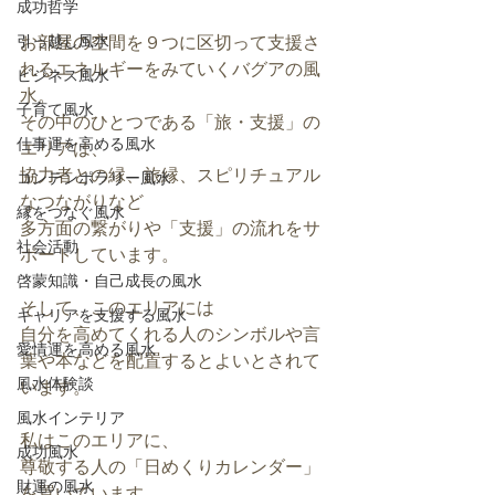
成功哲学
引っ越し風水
お部屋の空間を９つに区切って支援さ
れるエネルギーをみていくバグアの風
ビジネス風水
水。
子育て風水
その中のひとつである「旅・支援」の
仕事運を高める風水
エリアは、
協力者との縁、旅縁、スピリチュアル
コンテンポラリー風水
なつながりなど
縁をつなぐ風水
多方面の繋がりや「支援」の流れをサ
社会活動
ポートしています。
啓蒙知識・自己成長の風水
そして、このエリアには
キャリアを支援する風水
自分を高めてくれる人のシンボルや言
愛情運を高める風水
葉や本などを配置するとよいとされて
風水体験談
います。
風水インテリア
私はこのエリアに、
成功風水
尊敬する人の「日めくりカレンダー」
財運の風水
を置いています。