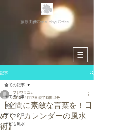
藤原由佳Consulting Office
記事
全ての記事
フジワラユカ
全ての記事
2018年4月17日
読了時間: 2分
【空間に素敵な言葉を！日
風水
めくりカレンダーの風水
デトックス
子ども風水
術】