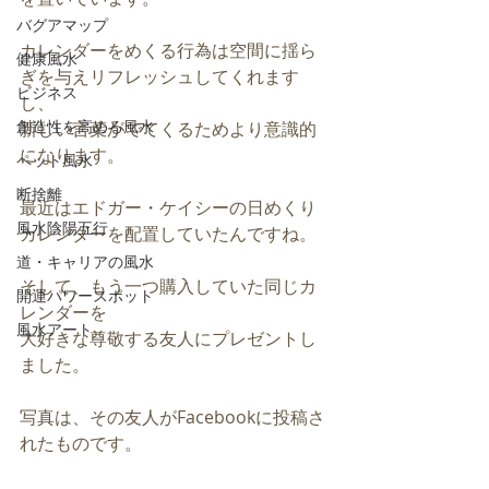
バグアマップ
カレンダーをめくる行為は空間に揺ら
健康風水
ぎを与えリフレッシュしてくれます
ビジネス
し、
創造性を高める風水
新しい言葉がでてくるためより意識的
になります。
ペット風水
断捨離
最近はエドガー・ケイシーの日めくり
風水陰陽五行
カレンダーを配置していたんですね。
道・キャリアの風水
そして、もう一つ購入していた同じカ
開運パワースポット
レンダーを
風水アート
大好きな尊敬する友人にプレゼントし
ました。
写真は、その友人がFacebookに投稿さ
れたものです。