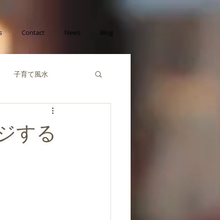
s
Contact
News
Blog
子育て風水
己成長の風水
ジする
財運の風水
風水陰陽五行