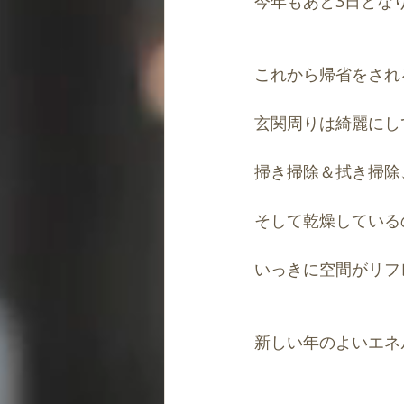
今年もあと3日とな
道・キャリアの風水
開運パワ
これから帰省をされ
玄関周りは綺麗にし
掃き掃除＆拭き掃除
そして乾燥している
いっきに空間がリフ
新しい年のよいエネ