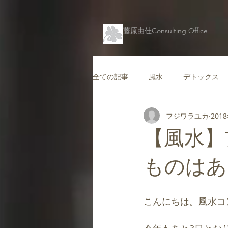
藤原由佳Consulting Office
全ての記事
風水
デトックス
フジワラユカ
201
仕事運を高める風水
コンテン
【風水】
キャリアを支援する風水
愛情
ものはあ
バグアマップ
健康風水
こんにちは。風水コ