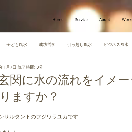
Home
Service
About
Work
子ども風水
成功哲学
引っ越し風水
ビジネス風水
8年1月7日
読了時間: 3分
ポラリー風水
縁をつなぐ風水
社会活動
啓蒙知識・自
玄関に水の流れをイメー
運を高める風水
風水体験談
風水インテリア
成功風水
りますか？
ビジネス
創造性を高める風水
ペット風水
断捨離
ンサルタントのフジワラユカです。