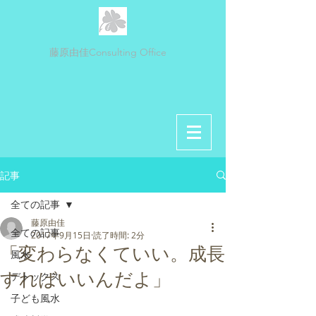
藤原由佳Consulting Office
記事
全ての記事
藤原由佳
全ての記事
2017年9月15日
読了時間: 2分
「変わらなくていい。成長
風水
すればいいんだよ」
デトックス
子ども風水