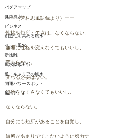
バグアマップ
健康風水
ーー（芳村思風語録より）ーー
ビジネス
性格や短所・欠点は、なくならない。
創造性を高める風水
ペット風水
無理に性格を変えなくてもいいし、
断捨離
変わらない。
風水陰陽五行
道・キャリアの風水
変わる必要はない。
開運パワースポット
短所をなくさなくてもいいし、
風水アート
なくならない。
自分にも短所があることを自覚し、
短所があまりでてこないように努力す