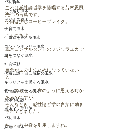
成功哲学
これは感性論哲学を提唱する芳村思風
引っ越し風水
先生の言葉です。
ビジネス風水
今日は少しコーヒーブレイク。
子育て風水
こんにちは。
仕事運を高める風水
コンテンポラリー風水
風水コンサルタントのフジワラユカで
縁をつなぐ風水
す。
社会活動
自分が世の中のためになっていない
啓蒙知識・自己成長の風水
と、
キャリアを支援する風水
なんでもない存在のように思える時が
愛情運を高める風水
あるのですが、
風水体験談
そんなとき、感性論哲学の言葉に励ま
風水インテリア
されてきました。
成功風水
ちょっと中身を引用しますね。
財運の風水