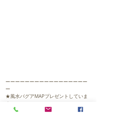
ーーーーーーーーーーーーーーーーー
ー
★風水バグアMAPプレゼントしていま
す！
　メルマガ登録はこちら
http://fusuitokyo.raindrop.jp/lp_1/
★風水のことをもっとくわしくはこち