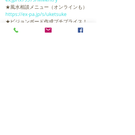
★風水相談メニュー（オンラインも）
https://ex-pa.jp/s/uketsuke
★ビジョンボード作成プチプライス！
https://coconala.com/services/82536
7
★間取り図の風水鑑定（風水検索２
位）
https://coconala.com/services/94588
1
☆風水インテリア術　まとめ読み
https://www.liberty-
estate.co.jp/liberreno/column/
☆「風水探偵」コラム
https://starpeople.jp/fengshui/fujiwar
ayuka/
★著書『子育て風水』Kindle版！
https://www.amazon.co.jp/.../ref=cm_
sw_em_r_mt_dp_U...