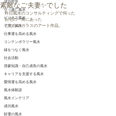
成功哲学
素敵なご夫妻✨でした
引っ越し風水
昨日風水のコンサルティングで伺った
ビジネス風水
お宅の一角にあった
こちらのガラスのアート作品。
子育て風水
仕事運を高める風水
コンテンポラリー風水
縁をつなぐ風水
社会活動
啓蒙知識・自己成長の風水
キャリアを支援する風水
愛情運を高める風水
風水体験談
風水インテリア
成功風水
財運の風水