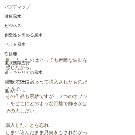
バグアマップ
健康風水
ビジネス
創造性を高める風水
ペット風水
断捨離
目に入ったのはとっても素敵な波動を
風水陰陽五行
感じたから。
道・キャリアの風水
北欧で気に入っって購入されたものだ
開運パワースポット
そうで、
風水アート
その作品も素敵ですが、２つのオブジ
ェをどこにどのような距離で飾るかは
その人しだい。
購入したことを忘れ
しまい込んだまま見向きもされなかっ