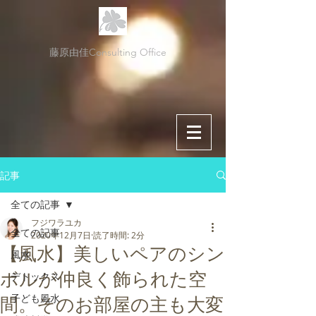
藤原由佳Consulting Office
記事
全ての記事
フジワラユカ
全ての記事
2020年12月7日
読了時間: 2分
【風水】美しいペアのシン
風水
ボルが仲良く飾られた空
デトックス
子ども風水
間。そのお部屋の主も大変