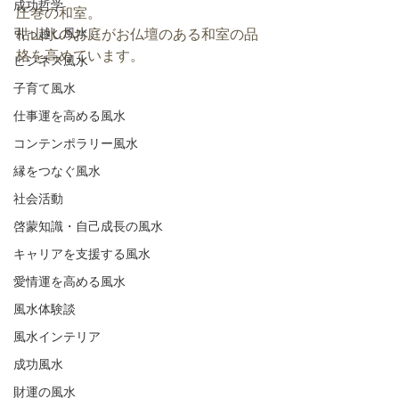
成功哲学
圧巻の和室。
引っ越し風水
枯山水のお庭がお仏壇のある和室の品
格を高めています。
ビジネス風水
子育て風水
仕事運を高める風水
コンテンポラリー風水
縁をつなぐ風水
社会活動
啓蒙知識・自己成長の風水
キャリアを支援する風水
愛情運を高める風水
風水体験談
風水インテリア
成功風水
財運の風水