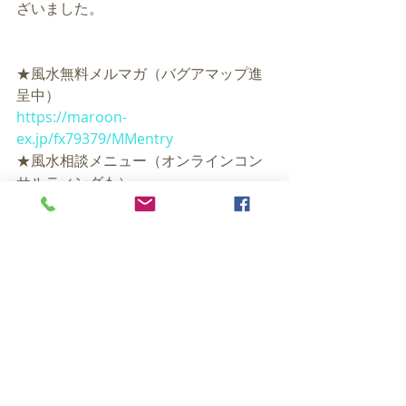
ざいました。
★風水無料メルマガ（バグアマップ進
呈中）
https://maroon-
ex.jp/fx79379/MMentry
★風水相談メニュー（オンラインコン
サルティングも）
https://ex-pa.jp/s/uketsuke
★風水TOKYOラジオ（Youtube)
https://www.youtube.com/channel/U
CHl4C5QoszWY9tiQ9zDSAcA
★ビジョンボード作成プチプライス！
https://coconala.com/services/82536
7
★間取り図の風水鑑定（プチプラ）
https://coconala.com/services/94588
1