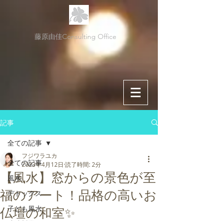
藤原由佳Consulting Office
記事
全ての記事
フジワラユカ
全ての記事
2023年4月12日
読了時間: 2分
【風水】窓からの景色が至
風水
福のアート！品格の高いお
デトックス
子ども風水
仏壇の和室✨