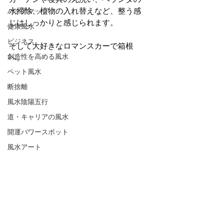
水掃除、植物の入れ替えなど、整う感
バグアマップ
じはしっかりと感じられます。
健康風水
ビジネス
そして大好きなロマンスカーで箱根
創造性を高める風水
へ。
ペット風水
断捨離
風水陰陽五行
道・キャリアの風水
開運パワースポット
風水アート