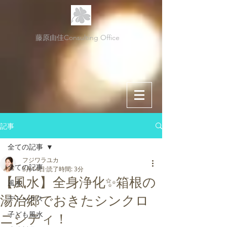
藤原由佳Consulting Office
記事
全ての記事
フジワラユカ
全ての記事
5月14日
読了時間: 3分
【風水】全身浄化✨箱根の
風水
湯治郷でおきたシンクロ
デトックス
子ども風水
ニシティ！