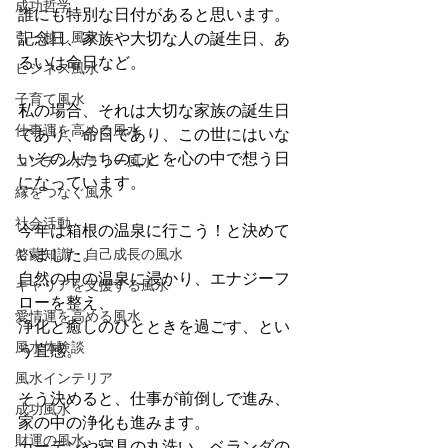
成功哲学
誰にも特別な日付があると思います。
引っ越し風水
記念日、家族や大切な人の誕生日、あ
るいは命日など。
ビジネス風水
子育て風水
私の場合、それは大切な家族の誕生日
仕事運を高める風水
であり、命日であり、この世にはいな
いその人たちのことを心の中で想う日
コンテンポラリー風水
になっています。
縁をつなぐ風水
社会活動
今年は箱根の温泉に行こう！と決めて
いました。
啓蒙知識・自己成長の風水
自然の中の温泉に浸かり、エナジーフ
キャリアを支援する風水
ローを整え、
愛情運を高める風水
浄化と癒しのひとときを過ごす、とい
風水体験談
う直感。
風水インテリア
そう決めると、仕事が前倒しで進み、
成功風水
家の中の浄化も進みます。
財運の風水
カーテンや寝具の丸洗い、ベランダの