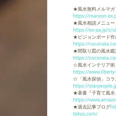
★風水無料メルマガ
https://maroon-ex.
★風水相談メニュー
https://ex-pa.jp/s/
★ビジョンボード作
https://coconala.c
★間取り図の風水鑑
https://coconala.c
☆風水インテリア術
https://www.liberty
☆「風水探偵」コラ
https://starpeople.
★著書『子育て風水』K
https://www.amazon
★過去記事ブログ
ht
tokyo.com/