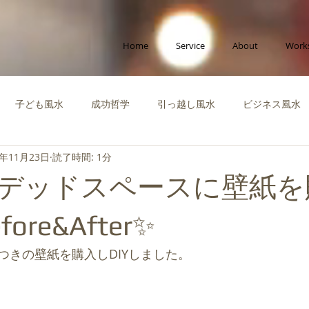
Home
Service
About
Work
子ども風水
成功哲学
引っ越し風水
ビジネス風水
0年11月23日
読了時間: 1分
ポラリー風水
縁をつなぐ風水
社会活動
啓蒙知識・自
デッドスペースに壁紙を
運を高める風水
風水体験談
風水インテリア
成功風水
ore&After✨
つきの壁紙を購入しDIYしました。
ビジネス
創造性を高める風水
ペット風水
断捨離