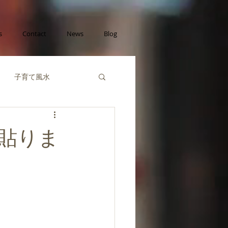
s
Contact
News
Blog
子育て風水
己成長の風水
貼りま
財運の風水
風水陰陽五行