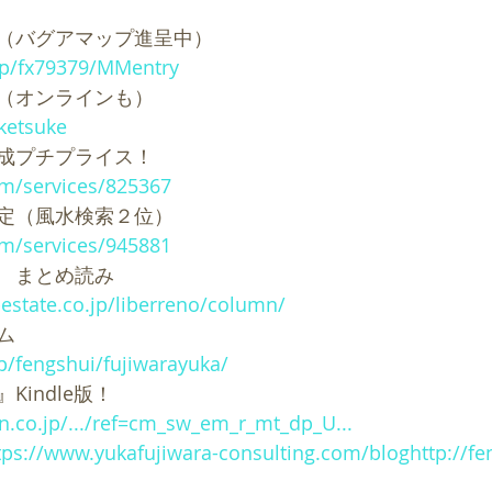
（バグアマップ進呈中）
jp/fx79379/MMentry
（オンラインも）
uketsuke
成プチプライス！
om/services/825367
定（風水検索２位）
om/services/945881
　まとめ読み
-estate.co.jp/liberreno/column/
ム
jp/fengshui/fujiwarayuka/
indle版！
.co.jp/.../ref=cm_sw_em_r_mt_dp_U...
tps://www.yukafujiwara-consulting.com/bloghttp://fe