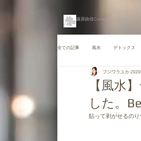
藤原由佳Consulting Office
全ての記事
風水
デトックス
フジワラユカ
202
仕事運を高める風水
コンテン
【風水】
キャリアを支援する風水
愛情
した。Bef
貼って剥がせるのり
バグアマップ
健康風水