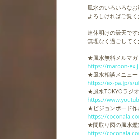
風水のいろいろなお
よろしければご覧く
連休明けの曇天です
無理なく過ごしてく
★風水無料メルマガ
https://maroon-ex.
★風水相談メニュー
https://ex-pa.jp/s/
★風水TOKYOラジオ（
https://www.yout
★ビジョンボード作
https://coconala.c
★間取り図の風水鑑
https://coconala.c