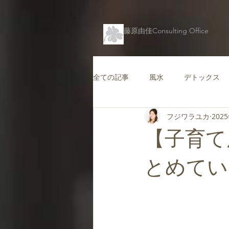
藤原由佳Consulting Office
全ての記事
風水
デトックス
フジワラユカ
202
仕事運を高める風水
コンテン
【子育て
キャリアを支援する風水
愛情
とめてい
バグアマップ
健康風水