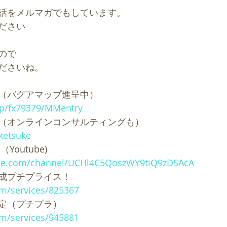
話をメルマガでもしています。
ださい
ので
ださいね。
（バグアマップ進呈中）
jp/fx79379/MMentry
（オンラインコンサルティングも）
uketsuke
Youtube)
ube.com/channel/UCHl4C5QoszWY9tiQ9zDSAcA
成プチプライス！
om/services/825367
定（プチプラ）
om/services/945881