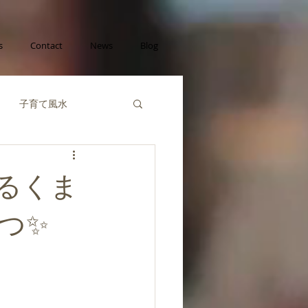
s
Contact
News
Blog
子育て風水
己成長の風水
るくま
財運の風水
つ✨
風水陰陽五行