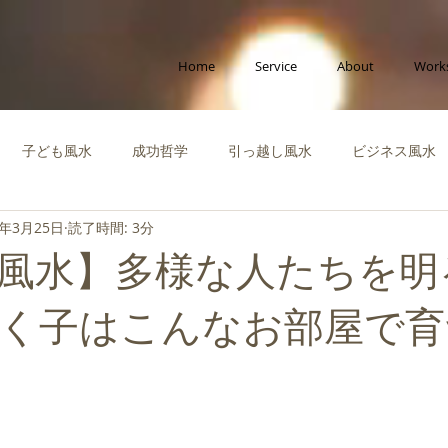
Home
Service
About
Work
子ども風水
成功哲学
引っ越し風水
ビジネス風水
5年3月25日
読了時間: 3分
ポラリー風水
縁をつなぐ風水
社会活動
啓蒙知識・自
風水】多様な人たちを明
運を高める風水
風水体験談
風水インテリア
成功風水
く子はこんなお部屋で育
ビジネス
創造性を高める風水
ペット風水
断捨離